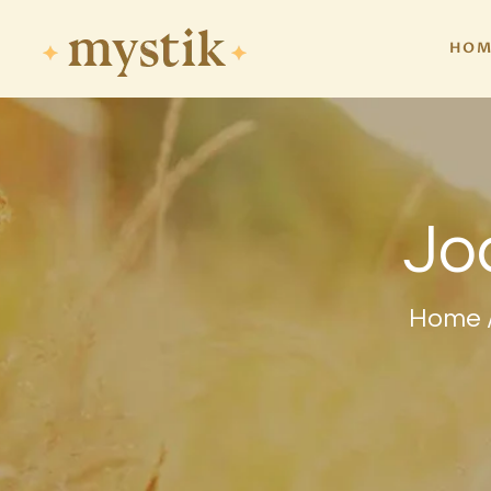
HOM
Jo
Home