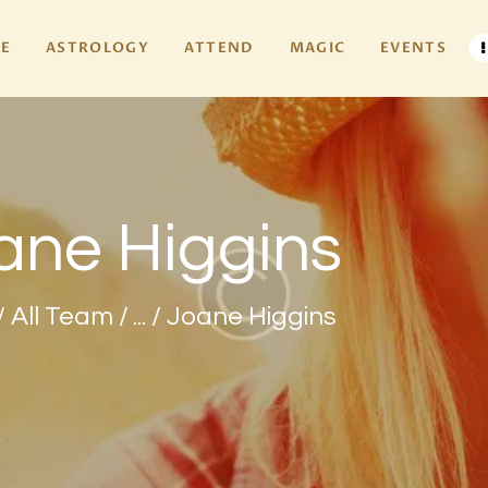
HOME
E
ASTROLOGY
ATTEND
MAGIC
EVENTS
ASTROLOGY
ATTEND
MAGIC
ane Higgins
EVENTS
TAROTSCOPES
All Team
...
Joane Higgins
PAGES
CONTACT