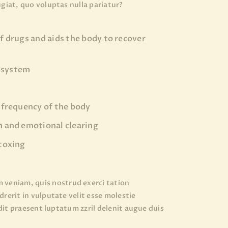
ugiat, quo voluptas nulla pariatur?
f drugs and aids the body to recover
 system
l frequency of the body
h and emotional clearing
etoxing
 veniam, quis nostrud exerci tation
rerit in vulputate velit esse molestie
ndit praesent luptatum zzril delenit augue duis