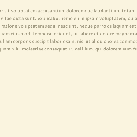
rror sit voluptatem accusantium doloremque laudantium, totam r
e vitae dicta sunt, explicabo. nemo enim ipsam voluptatem, quia 
 ratione voluptatem sequi nesciunt, neque porro quisquam est, 
mquam eius modi tempora incidunt, ut labore et dolore magnam
llam corporis suscipit laboriosam, nisi ut aliquid ex ea commo
 quam nihil molestiae consequatur, vel illum, qui dolorem eum f