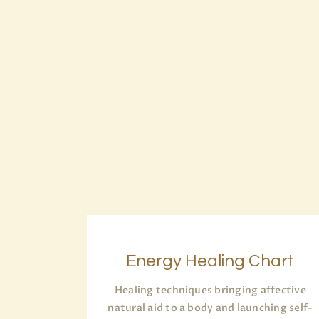
Energy Healing Chart
Healing techniques bringing affective
natural aid to a body and launching self-