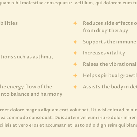
 quam nihil molestiae consequatur, vel illum, qui dolorem eum f
bilities
Reduces side effects o
from drug therapy
Supports the immune
Increases vitality
itions such as asthma,
Raises the vibrationa
Helps spiritual growt
he energy flow of the
Assists the body in d
 into balance and harmony
et dolore magna aliquam erat volutpat. Ut wisi enim ad minim
ex ea commodo consequat. Duis autem vel eum iriure dolor in hend
acilisis at vero eros et accumsan et iusto odio dignissim qui bla