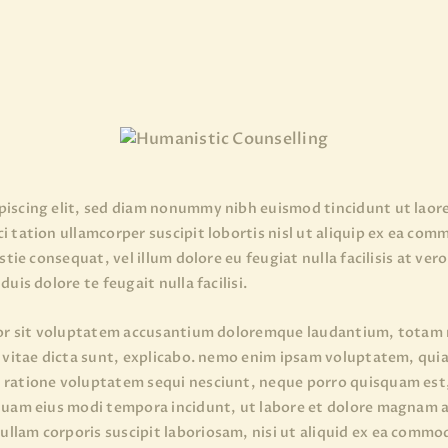
piscing elit, sed diam nonummy nibh euismod tincidunt ut laor
i tation ullamcorper suscipit lobortis nisl ut aliquip ex ea co
stie consequat, vel illum dolore eu feugiat nulla facilisis at ve
uis dolore te feugait nulla facilisi.
rror sit voluptatem accusantium doloremque laudantium, totam r
e vitae dicta sunt, explicabo. nemo enim ipsam voluptatem, quia 
 ratione voluptatem sequi nesciunt, neque porro quisquam est, 
mquam eius modi tempora incidunt, ut labore et dolore magnam
llam corporis suscipit laboriosam, nisi ut aliquid ex ea commo