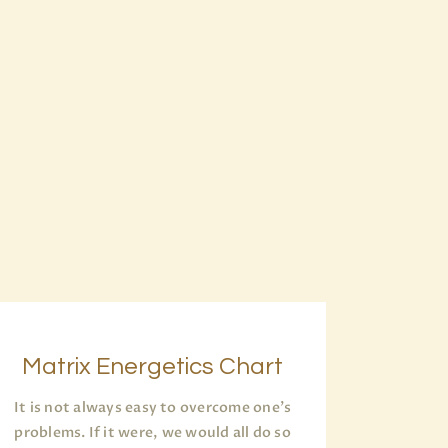
Matrix Energetics Chart
It is not always easy to overcome one’s
problems. If it were, we would all do so